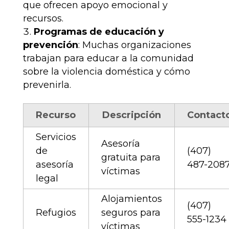
que ofrecen apoyo emocional y
recursos.
Programas de educación y
prevención
: Muchas organizaciones
trabajan para educar a la comunidad
sobre la violencia doméstica y cómo
prevenirla.
Recurso
Descripción
Contact
Servicios
Asesoría
de
(407)
gratuita para
asesoría
487-208
víctimas
legal
Alojamientos
(407)
Refugios
seguros para
555-1234
víctimas